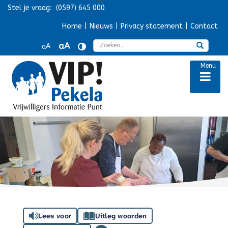
Stel je vraag:
(0597) 645 000
Navigatie overslaan
Home
|
Nieuws
|
Privacy statement
|
Contact
Zoek
aA
aA
Menu
Lees voor
Uitleg woorden