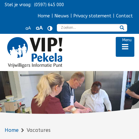
Stel je vraag:
(0597) 645 000
Navigatie overslaan
Home
|
Nieuws
|
Privacy statement
|
Contact
Zoek
aA
aA
Menu
Home
Vacatures