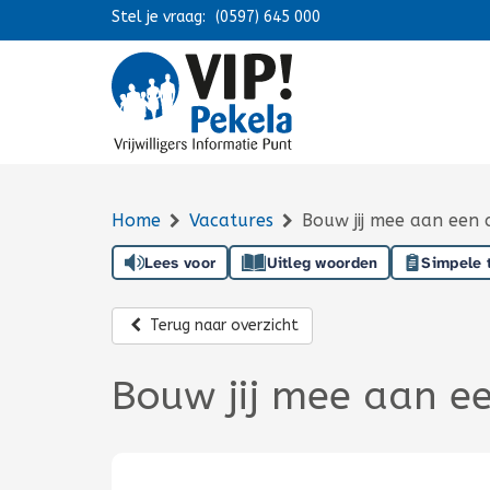
Stel je vraag:
Navigatie overslaan
(0597) 645 000
Home
Vacatures
Bouw jij mee aan een 
Lees voor
Uitleg woorden
Simpele 
Terug naar overzicht
Bouw jij mee aan e