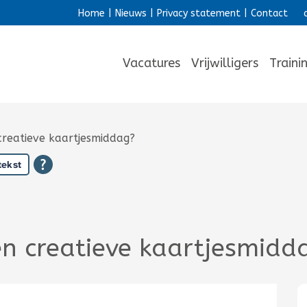
Home
|
Nieuws
|
Privacy statement
|
Contact
Vacatures
Vrijwilligers
Traini
creatieve kaartjesmiddag?
tekst
en creatieve kaartjesmidd