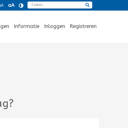
Zoeken
aA
aA
ngen
Informatie
Inloggen
Registreren
ag?