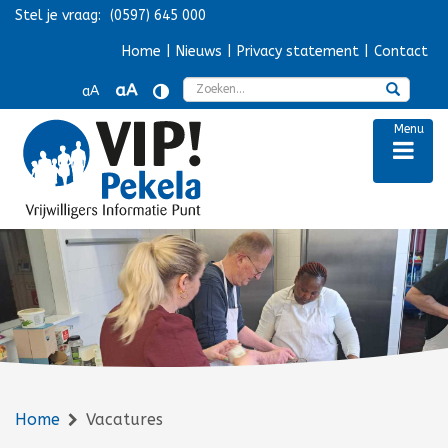
Stel je vraag:
(0597) 645 000
Navigatie overslaan
Home
|
Nieuws
|
Privacy statement
|
Contact
Zoek
aA
aA
Menu
Home
Vacatures